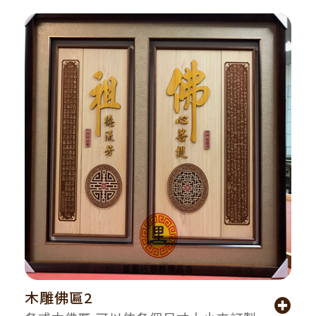
木雕佛匾2