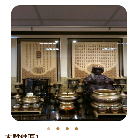
木雕佛匾1