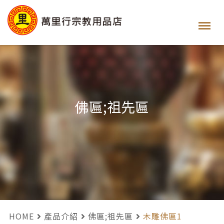
佛匾;祖先匾
HOME
產品介紹
佛匾;祖先匾
木雕佛匾1