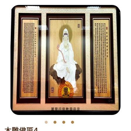
木雕佛匾4