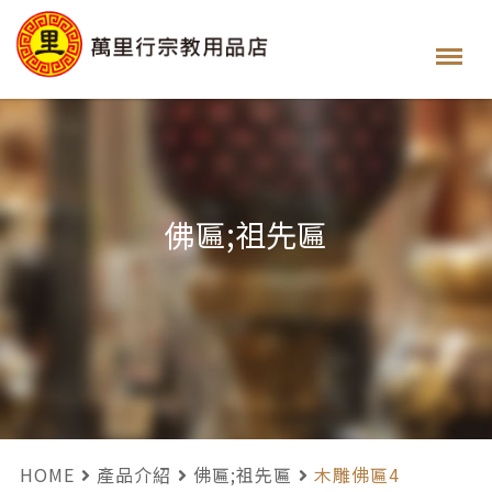
佛匾;祖先匾
HOME
產品介紹
佛匾;祖先匾
木雕佛匾4