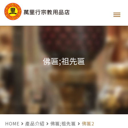
佛匾;祖先匾
HOME
產品介紹
佛匾;祖先匾
佛匾2