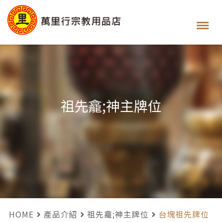
祖先龕;神主牌位
HOME
產品介紹
祖先龕;神主牌位
台塊祖先牌位