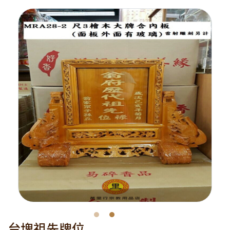
台塊祖先牌位