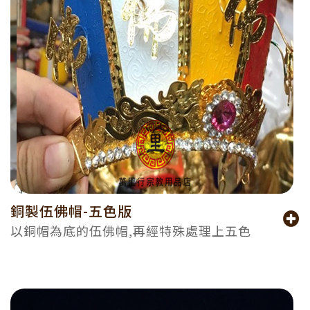
銅製伍佛帽-五色版
以銅帽為底的伍佛帽,再經特殊處理上五色