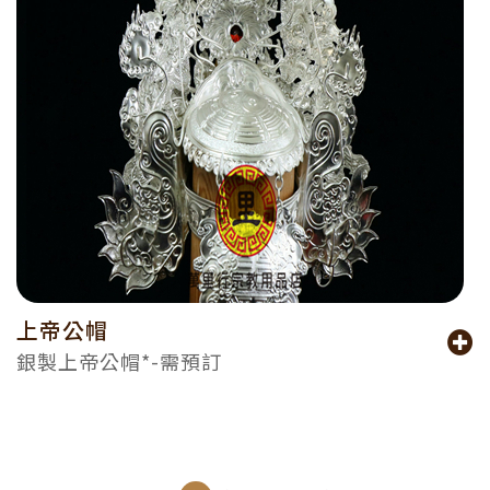
上帝公帽
銀製上帝公帽*-需預訂