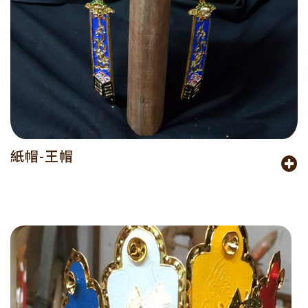
紙帽-王帽