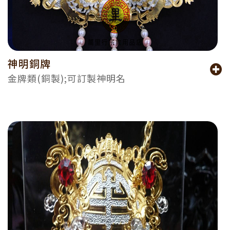
神明銅牌
金牌類(銅製);可訂製神明名