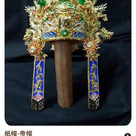
紙帽-帝帽