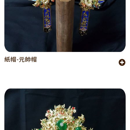
紙帽-元帥帽