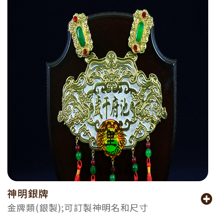
神明銀牌
金牌類(銀製);可訂製神明名和尺寸