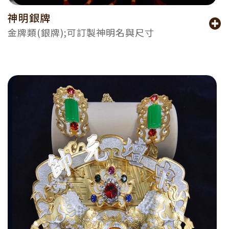
神明銀牌
金牌類(銀牌);可訂製神明名與尺寸