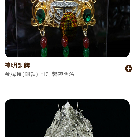
神明銅牌
金牌類(銅製);可訂製神明名