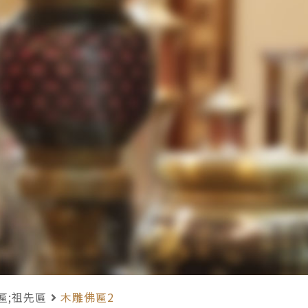
匾;祖先匾
木雕佛匾2