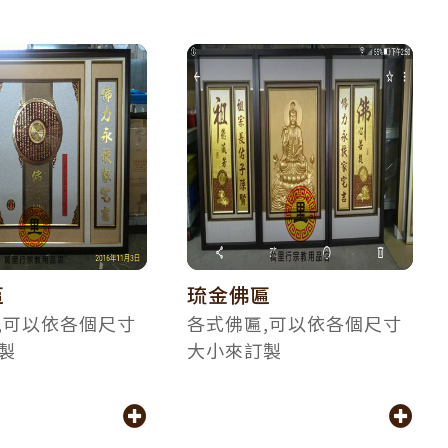
匾
琉金佛匾
,可以依各個尺寸
各式佛匾,可以依各個尺寸
製
大小來訂製