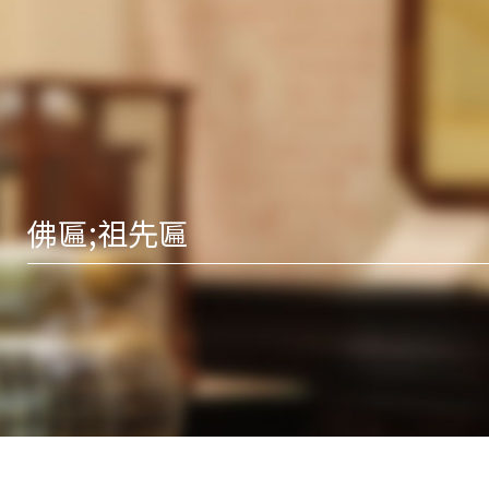
佛匾;祖先匾