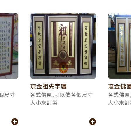
琉金祖先字匾
琉金佛
個尺寸
各式佛匾,可以依各個尺寸
各式佛匾
大小來訂製
大小來訂