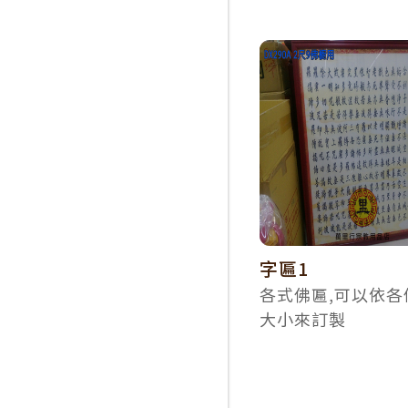
字匾1
各式佛匾,可以依各
大小來訂製